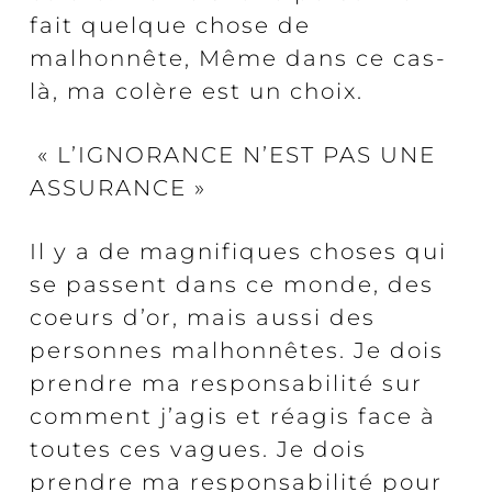
fait quelque chose de
malhonnête, Même dans ce cas-
là, ma colère est un choix.
« L’IGNORANCE N’EST PAS UNE
ASSURANCE »
Il y a de magnifiques choses qui
se passent dans ce monde, des
coeurs d’or, mais aussi des
personnes malhonnêtes. Je dois
prendre ma responsabilité sur
comment j’agis et réagis face à
toutes ces vagues. Je dois
prendre ma responsabilité pour