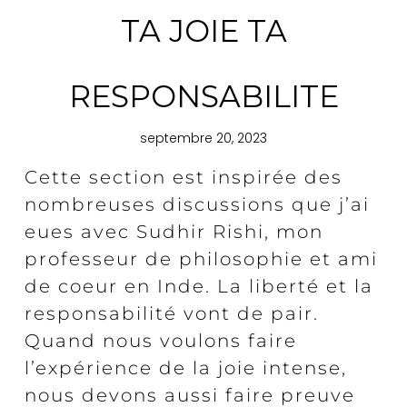
TA JOIE TA
RESPONSABILITE
septembre 20, 2023
Cette section est inspirée des
nombreuses discussions que j’ai
eues avec Sudhir Rishi, mon
professeur de philosophie et ami
de coeur en Inde. La liberté et la
responsabilité vont de pair.
Quand nous voulons faire
l’expérience de la joie intense,
nous devons aussi faire preuve