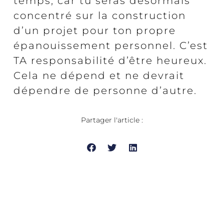
temps, car tu seras désormais
concentré sur la construction
d’un projet pour ton propre
épanouissement personnel. C’est
TA responsabilité d’être heureux.
Cela ne dépend et ne devrait
dépendre de personne d’autre.
Partager l'article :