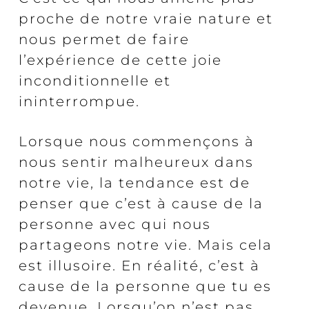
proche de notre vraie nature et
nous permet de faire
l’expérience de cette joie
inconditionnelle et
ininterrompue.
Lorsque nous commençons à
nous sentir malheureux dans
notre vie, la tendance est de
penser que c’est à cause de la
personne avec qui nous
partageons notre vie. Mais cela
est illusoire. En réalité, c’est à
cause de la personne que tu es
devenue. Lorsqu’on n’est pas