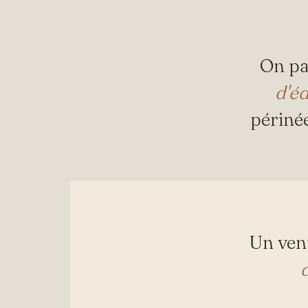
On pa
d'é
périné
Un vent
d