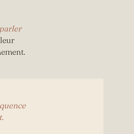
parler
leur
hement.
équence
t.